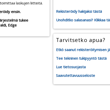
mittaa laskujen liitteitä.
Rekisteröidy hakijaksi tästä
teröidy ensin.
Unohditko salasanasi? Klikkaa t
Järjestelmä tukee
valdi, Edge
Tarvitsetko apua?
Etkö saanut rekisteröitymisen j
Tee tekninen tukipyyntö tästä
Lue tietosuojasta
Saavutettavuusseloste