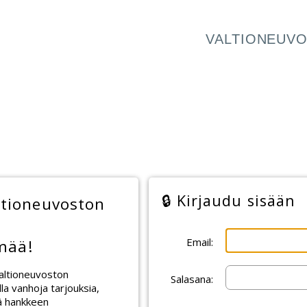
VALTIONEUVO
🔒 Kirjaudu sisään
ltioneuvoston
Email:
lmää!
Valtioneuvoston
Salasana:
lla vanhoja tarjouksia,
sä hankkeen