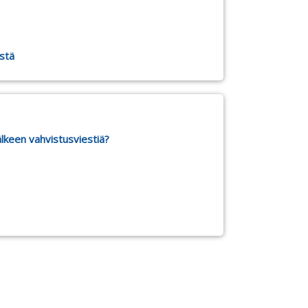
ästä
älkeen vahvistusviestiä?